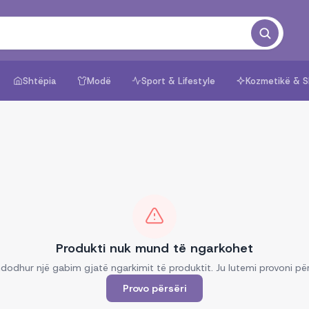
Shtëpia
Modë
Sport & Lifestyle
Kozmetikë & S
Produkti nuk mund të ngarkohet
dodhur një gabim gjatë ngarkimit të produktit. Ju lutemi provoni për
Provo përsëri