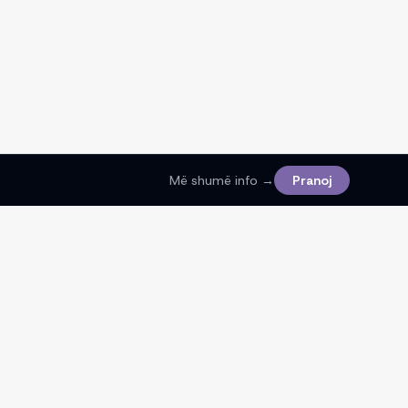
Më shumë info →
Pranoj
Ligjore