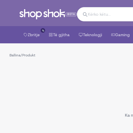
BETA
%
Zbritje
Të gjitha
Teknologji
Gaming
Ballina
/
Produkt
Ka n