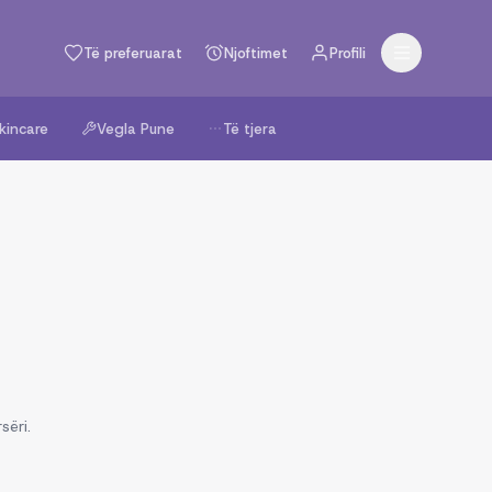
Të preferuarat
Njoftimet
Profili
kincare
Vegla Pune
Të tjera
sëri.