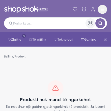
BETA
%
Zbritje
Të gjitha
Teknologji
Gaming
Sh
Ballina
/
Produkt
Produkti nuk mund të ngarkohet
Ka ndodhur një gabim gjatë ngarkimit të produktit. Ju lutemi