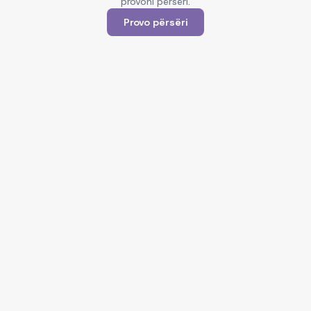
provoni përsëri.
Provo përsëri