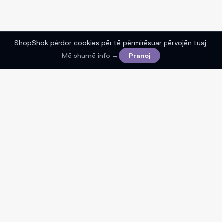
ShopShok përdor cookies për të përmirësuar përvojën tuaj.
Më shumë info →
Pranoj