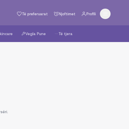
Të preferuarat
Njoftimet
Profili
kincare
Vegla Pune
Të tjera
sëri.