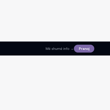
Më shumë info →
Pranoj
Ligjore