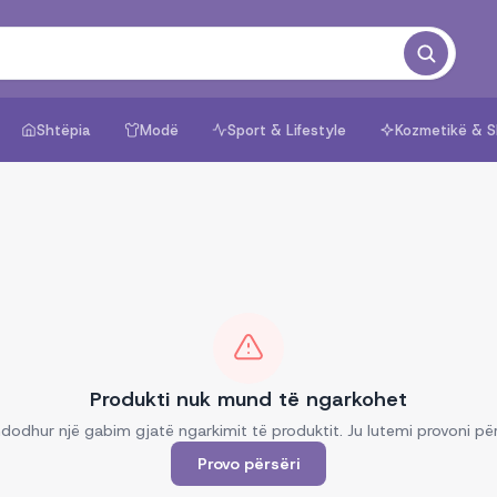
Shtëpia
Modë
Sport & Lifestyle
Kozmetikë & S
Produkti nuk mund të ngarkohet
dodhur një gabim gjatë ngarkimit të produktit. Ju lutemi provoni për
Provo përsëri