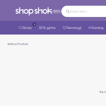
BETA
%
Zbritje
Të gjitha
Teknologji
Gaming
Ballina
/
Produkt
Ka n