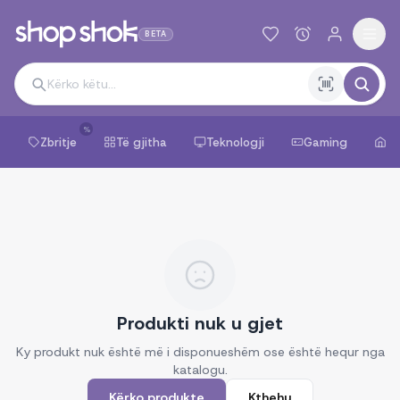
BETA
%
Zbritje
Të gjitha
Teknologji
Gaming
Sh
Produkti nuk u gjet
Ky produkt nuk është më i disponueshëm ose është hequr nga
katalogu.
Kërko produkte
Kthehu