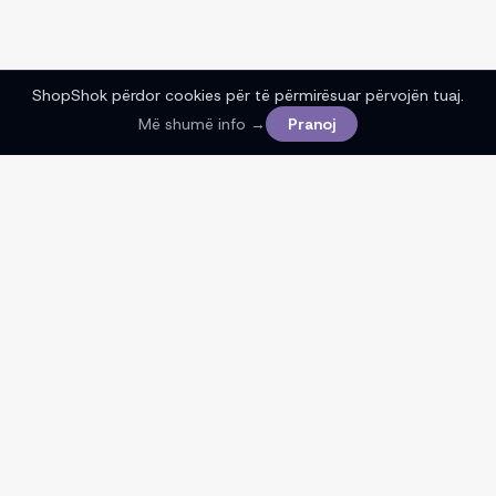
ShopShok përdor cookies për të përmirësuar përvojën tuaj.
Më shumë info →
Pranoj