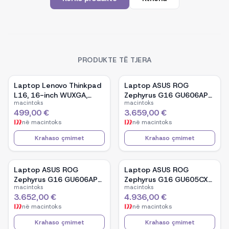
PRODUKTE TË TJERA
Laptop Lenovo Thinkpad
Laptop ASUS ROG
L16, 16-inch WUXGA,
Zephyrus G16 GU606AP-
macintoks
macintoks
AMD Ryzen 5 Pro-7535U,
TB039W, 16-inch OLED,
499,00 €
3.659,00 €
16GB Ram DDR5, 512GB
Intel Core Ultra 9 386H,
në
macintoks
në
macintoks
SSD - Black
NVIDIA GeForce RTX
5070, 32GB RAM, 1TB
Krahaso çmimet
Krahaso çmimet
SSD, Windows 11 - White
Laptop ASUS ROG
Laptop ASUS ROG
Zephyrus G16 GU606AP-
Zephyrus G16 GU605CX-
macintoks
macintoks
TB041W, 16-inch OLED,
QR106W, 16-inch WQXGA
3.652,00 €
4.936,00 €
Intel Core Ultra 9 386H,
OLED, Intel Core Ultra 9
në
macintoks
në
macintoks
NVIDIA GeForce RTX
285H, NVIDIA GeForce
5070, 32GB RAM, 1TB
RTX 5090, 32GB RAM,
Krahaso çmimet
Krahaso çmimet
SSD, Windows 11 - Black
2TB SSD, Windows 11 -