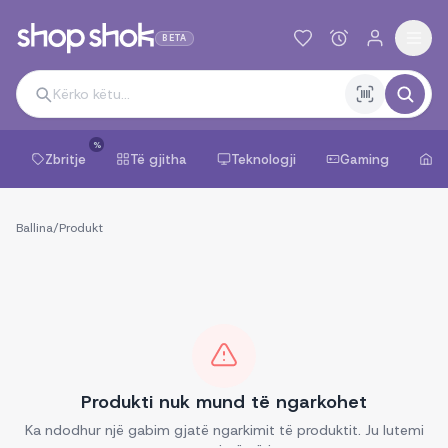
BETA
%
Zbritje
Të gjitha
Teknologji
Gaming
Sh
Ballina
/
Produkt
Produkti nuk mund të ngarkohet
Ka ndodhur një gabim gjatë ngarkimit të produktit. Ju lutemi