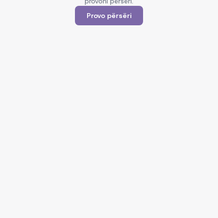
provoni përsëri.
Provo përsëri