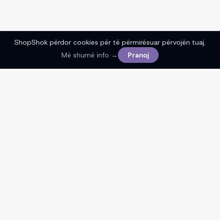
ShopShok përdor cookies për të përmirësuar përvojën tuaj.
Më shumë info →
Pranoj