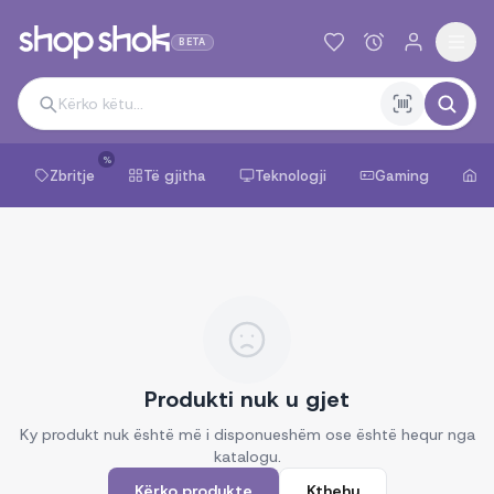
BETA
%
Zbritje
Të gjitha
Teknologji
Gaming
Sh
Produkti nuk u gjet
Ky produkt nuk është më i disponueshëm ose është hequr nga
katalogu.
Kërko produkte
Kthehu