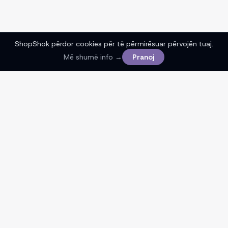
ShopShok përdor cookies për të përmirësuar përvojën tuaj.
Më shumë info →
Pranoj