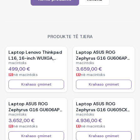
PRODUKTE TË TJERA
Laptop Lenovo Thinkpad
Laptop ASUS ROG
L16, 16-inch WUXGA,
Zephyrus G16 GU606AP-
macintoks
macintoks
AMD Ryzen 5 Pro-7535U,
TB039W, 16-inch OLED,
499,00 €
3.659,00 €
16GB Ram DDR5, 512GB
Intel Core Ultra 9 386H,
në
macintoks
në
macintoks
SSD - Black
NVIDIA GeForce RTX
5070, 32GB RAM, 1TB
Krahaso çmimet
Krahaso çmimet
SSD, Windows 11 - White
Laptop ASUS ROG
Laptop ASUS ROG
Zephyrus G16 GU606AP-
Zephyrus G16 GU605CX-
macintoks
macintoks
TB041W, 16-inch OLED,
QR106W, 16-inch WQXGA
3.652,00 €
4.936,00 €
Intel Core Ultra 9 386H,
OLED, Intel Core Ultra 9
në
macintoks
në
macintoks
NVIDIA GeForce RTX
285H, NVIDIA GeForce
5070, 32GB RAM, 1TB
RTX 5090, 32GB RAM,
Krahaso çmimet
Krahaso çmimet
SSD, Windows 11 - Black
2TB SSD, Windows 11 -