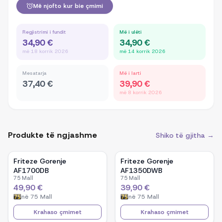
Më njofto kur bie çmimi
Regjistrimi i fundit
Më i ulëti
34,90 €
34,90 €
më 18 korrik 2026
më 14 korrik 2026
Mesatarja
Më i larti
37,40 €
39,90 €
më 8 korrik 2026
Produkte të ngjashme
Shiko të gjitha →
Friteze Gorenje
Friteze Gorenje
AF1700DB
AF1350DWB
75 Mall
75 Mall
49,90 €
39,90 €
në
75 Mall
në
75 Mall
Krahaso çmimet
Krahaso çmimet