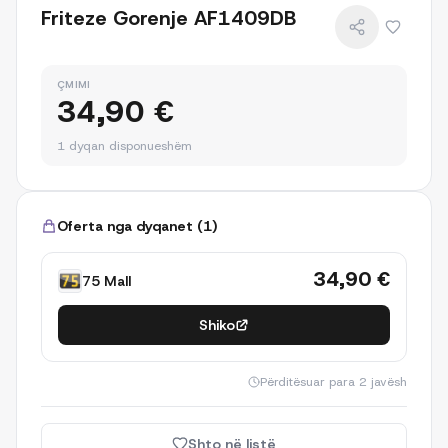
Friteze Gorenje AF1409DB
ÇMIMI
34,90 €
1 dyqan disponueshëm
Oferta nga dyqanet
(
1
)
34,90 €
75 Mall
Shiko
Përditësuar
para 2 javësh
Shto në listë