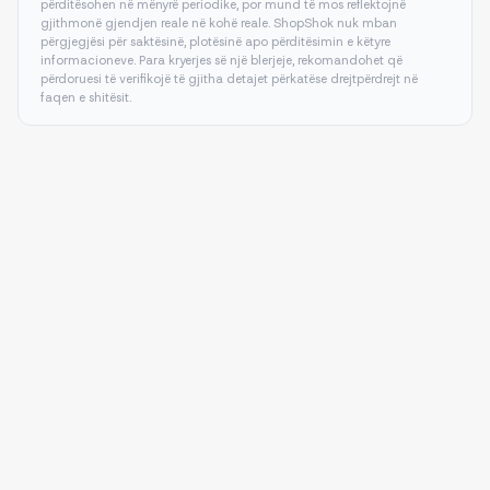
përditësohen në mënyrë periodike, por mund të mos reflektojnë
gjithmonë gjendjen reale në kohë reale. ShopShok nuk mban
përgjegjësi për saktësinë, plotësinë apo përditësimin e këtyre
informacioneve. Para kryerjes së një blerjeje, rekomandohet që
përdoruesi të verifikojë të gjitha detajet përkatëse drejtpërdrejt në
faqen e shitësit.