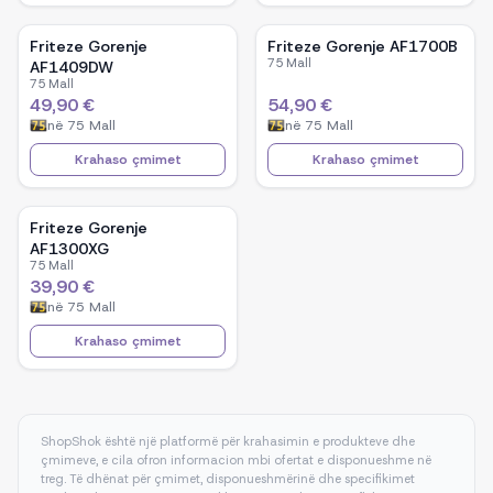
Friteze Gorenje
Friteze Gorenje AF1700B
75 Mall
AF1409DW
75 Mall
49,90 €
54,90 €
në
75 Mall
në
75 Mall
Krahaso çmimet
Krahaso çmimet
Friteze Gorenje
AF1300XG
75 Mall
39,90 €
në
75 Mall
Krahaso çmimet
ShopShok është një platformë për krahasimin e produkteve dhe
çmimeve, e cila ofron informacion mbi ofertat e disponueshme në
treg. Të dhënat për çmimet, disponueshmërinë dhe specifikimet