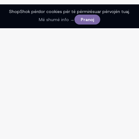
ShopShok përdor cookies për të përmirësuar përvojën tuaj.
Më shumë info →
Pranoj
ShopShok të ndihmon të gjesh çmime më të mira
nga dyqanet online në Kosovë. Ne nuk shesim