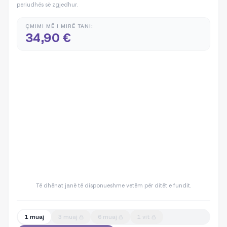
periudhës së zgjedhur.
ÇMIMI MË I MIRË TANI:
34,90 €
Të dhënat janë të disponueshme vetëm për ditët e fundit.
1 muaj
3 muaj
6 muaj
1 vit