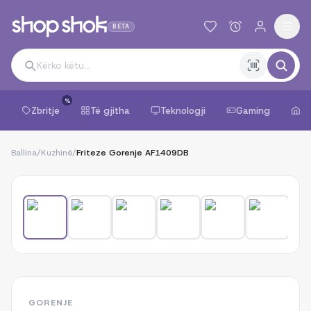
BETA
%
Zbritje
Të gjitha
Teknologji
Gaming
Sh
Ballina
/
Kuzhinë
/
Friteze Gorenje AF1409DB
1
/
8
GORENJE