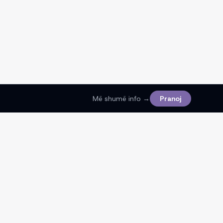
Më shumë info →
Pranoj
Ligjore