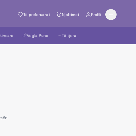
Të preferuarat
Njoftimet
Profili
kincare
Vegla Pune
Të tjera
sëri.