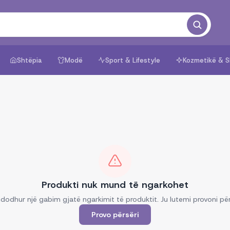
Shtëpia
Modë
Sport & Lifestyle
Kozmetikë & S
Produkti nuk mund të ngarkohet
dodhur një gabim gjatë ngarkimit të produktit. Ju lutemi provoni për
Provo përsëri