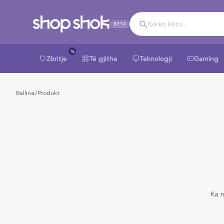
BETA
%
Zbritje
Të gjitha
Teknologji
Gaming
Ballina
/
Produkt
Ka n