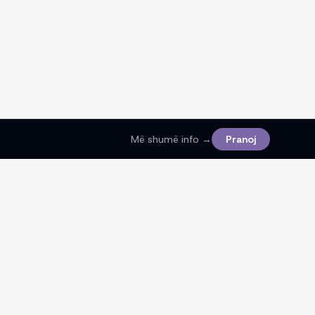
Më shumë info →
Pranoj
Ligjore