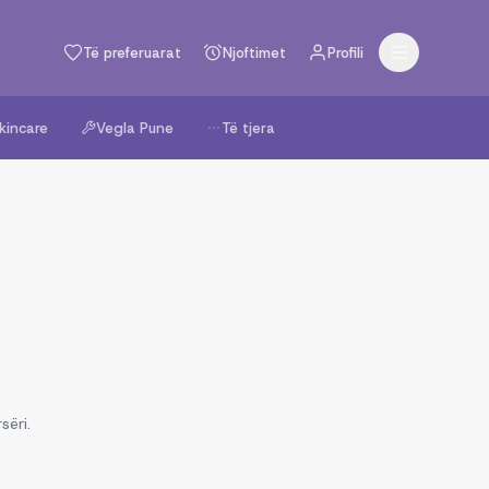
Të preferuarat
Njoftimet
Profili
kincare
Vegla Pune
Të tjera
sëri.