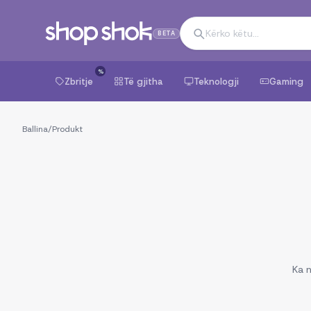
BETA
%
Zbritje
Të gjitha
Teknologji
Gaming
Ballina
/
Produkt
Ka n