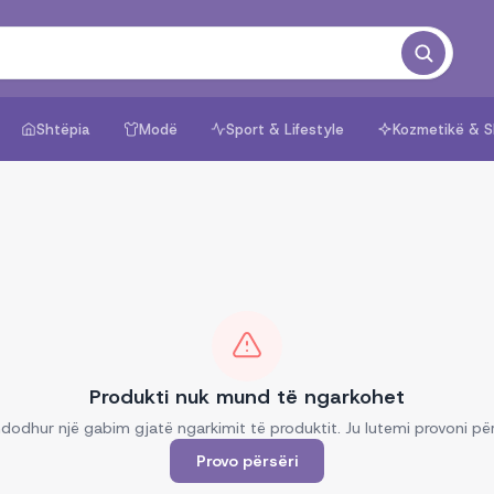
Shtëpia
Modë
Sport & Lifestyle
Kozmetikë & S
Produkti nuk mund të ngarkohet
dodhur një gabim gjatë ngarkimit të produktit. Ju lutemi provoni për
Provo përsëri