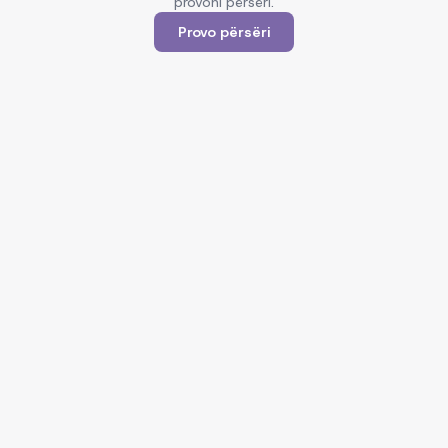
provoni përsëri.
Provo përsëri