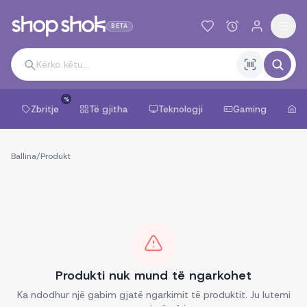
BETA
%
Zbritje
Të gjitha
Teknologji
Gaming
Sh
Ballina
/
Produkt
Produkti nuk mund të ngarkohet
Ka ndodhur një gabim gjatë ngarkimit të produktit. Ju lutemi