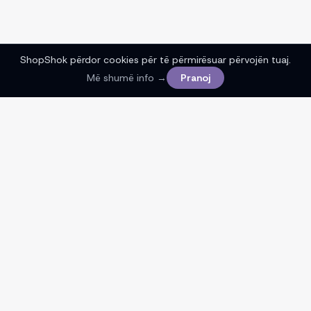
ShopShok përdor cookies për të përmirësuar përvojën tuaj.
Më shumë info →
Pranoj