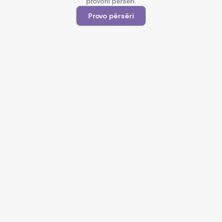
provoni përsëri.
Provo përsëri