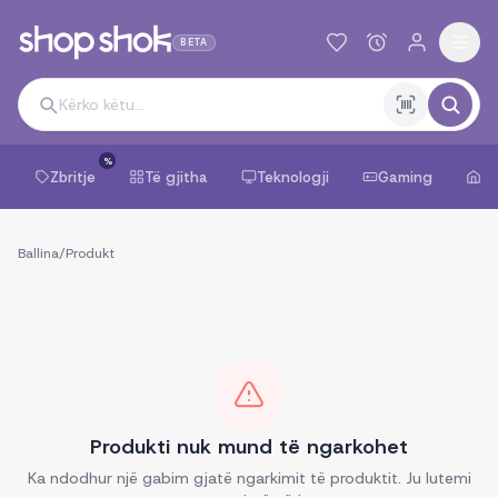
BETA
%
Zbritje
Të gjitha
Teknologji
Gaming
Sh
Ballina
/
Produkt
Produkti nuk mund të ngarkohet
Ka ndodhur një gabim gjatë ngarkimit të produktit. Ju lutemi