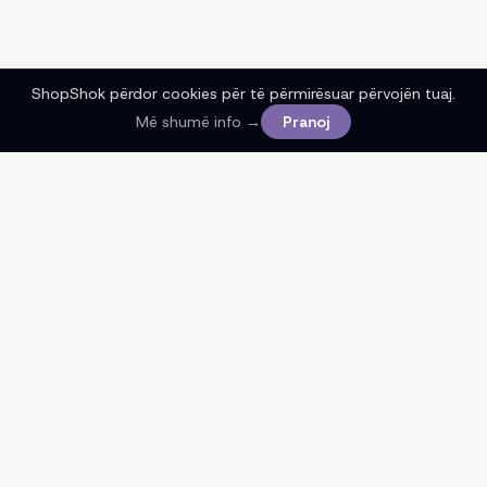
ShopShok përdor cookies për të përmirësuar përvojën tuaj.
Më shumë info →
Pranoj