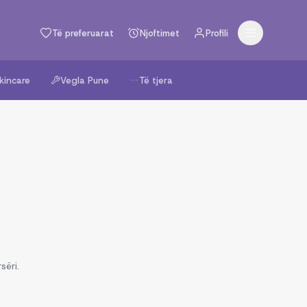
Të preferuarat
Njoftimet
Profili
kincare
Vegla Pune
Të tjera
sëri.