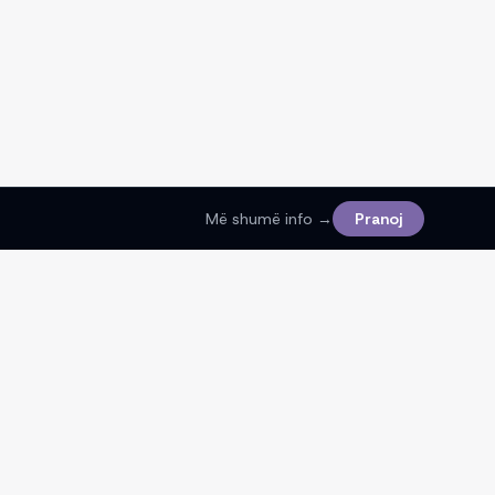
Më shumë info →
Pranoj
Ligjore