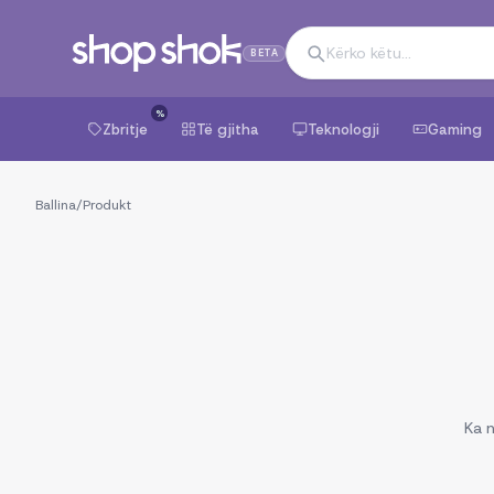
BETA
%
Zbritje
Të gjitha
Teknologji
Gaming
Ballina
/
Produkt
Ka n