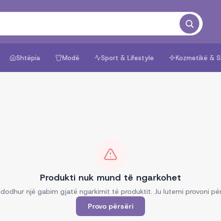
Shtëpia
Modë
Sport & Lifestyle
Kozmetikë & S
Produkti nuk mund të ngarkohet
dodhur një gabim gjatë ngarkimit të produktit. Ju lutemi provoni për
Provo përsëri