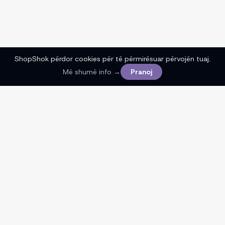
ShopShok përdor cookies për të përmirësuar përvojën tuaj.
Më shumë info →
Pranoj