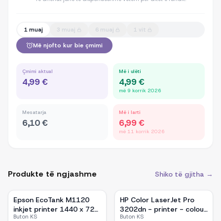
1 muaj
3 muaj
6 muaj
1 vit
Më njofto kur bie çmimi
Çmimi aktual
Më i ulëti
4,99 €
4,99 €
më 9 korrik 2026
Mesatarja
Më i larti
6,10 €
6,99 €
më 11 korrik 2026
Produkte të ngjashme
Shiko të gjitha →
Epson EcoTank M1120
HP Color LaserJet Pro
inkjet printer 1440 x 720
3202dn - printer - colour
Buton KS
Buton KS
DPI A4 Wi-Fi
- laser