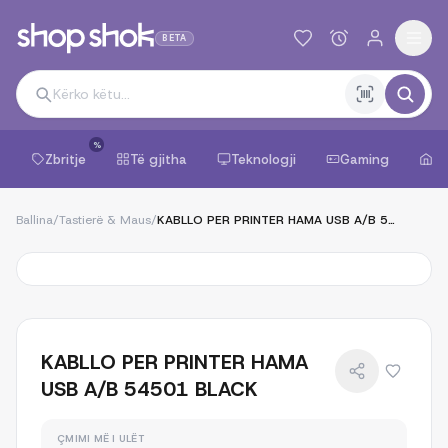
BETA
%
Zbritje
Të gjitha
Teknologji
Gaming
Sh
Ballina
/
Tastierë & Maus
/
KABLLO PER PRINTER HAMA USB A/B 54501 BLACK
KABLLO PER PRINTER HAMA
USB A/B 54501 BLACK
ÇMIMI MË I ULËT