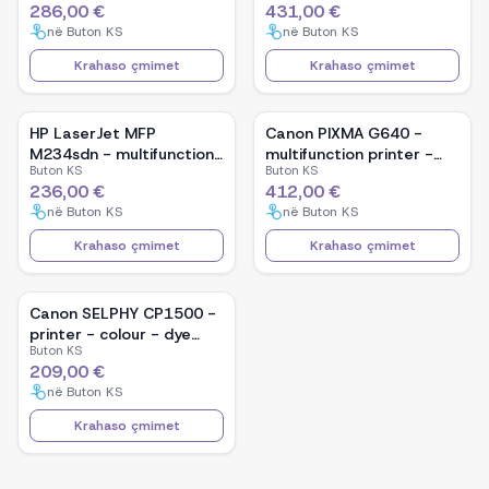
286,00 €
431,00 €
në
Buton KS
në
Buton KS
Krahaso çmimet
Krahaso çmimet
HP LaserJet MFP
Canon PIXMA G640 -
M234sdn - multifunction
multifunction printer -
Buton KS
Buton KS
printer - B/W
colour
236,00 €
412,00 €
në
Buton KS
në
Buton KS
Krahaso çmimet
Krahaso çmimet
Canon SELPHY CP1500 -
printer - colour - dye
Buton KS
sublimation
209,00 €
në
Buton KS
Krahaso çmimet