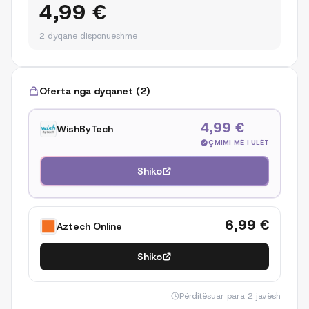
4,99 €
2
dyqane disponueshme
Oferta nga dyqanet
(
2
)
4,99 €
WishByTech
ÇMIMI MË I ULËT
Shiko
6,99 €
Aztech Online
Shiko
Përditësuar
para 2 javësh