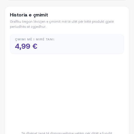
Historia e çmimit
Grafiku tregon lëvizjen e çmimit më të ulët për këtë produkt gjatë
periudhës së zgjedhur.
ÇMIMI MË I MIRË TANI:
4,99 €
Të dhënat janë të disponueshme vetëm për ditët e fundit.