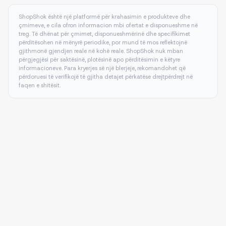
ShopShok është një platformë për krahasimin e produkteve dhe
çmimeve, e cila ofron informacion mbi ofertat e disponueshme në
treg. Të dhënat për çmimet, disponueshmërinë dhe specifikimet
përditësohen në mënyrë periodike, por mund të mos reflektojnë
gjithmonë gjendjen reale në kohë reale. ShopShok nuk mban
përgjegjësi për saktësinë, plotësinë apo përditësimin e këtyre
informacioneve. Para kryerjes së një blerjeje, rekomandohet që
përdoruesi të verifikojë të gjitha detajet përkatëse drejtpërdrejt në
faqen e shitësit.