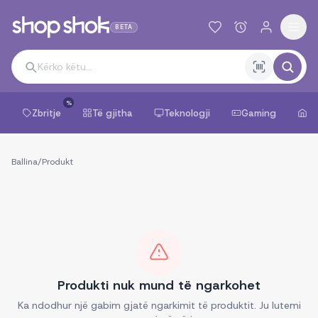
BETA
%
Zbritje
Të gjitha
Teknologji
Gaming
Sh
Ballina
/
Produkt
Produkti nuk mund të ngarkohet
Ka ndodhur një gabim gjatë ngarkimit të produktit. Ju lutemi