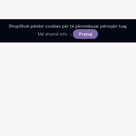
ShopShok përdor cookies për të përmirësuar përvojën tuaj.
Më shumë info →
Pranoj