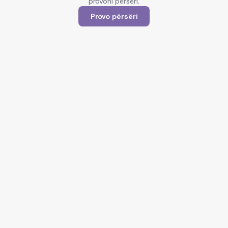
provoni përsëri.
Provo përsëri