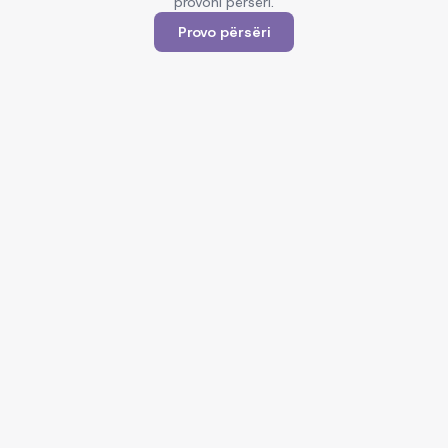
provoni përsëri.
Provo përsëri