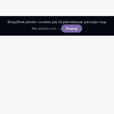
ShopShok përdor cookies për të përmirësuar përvojën tuaj.
Më shumë info →
Pranoj