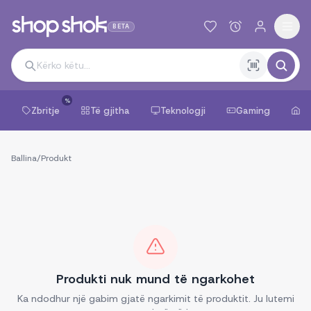
BETA
%
Zbritje
Të gjitha
Teknologji
Gaming
Sh
Ballina
/
Produkt
Produkti nuk mund të ngarkohet
Ka ndodhur një gabim gjatë ngarkimit të produktit. Ju lutemi