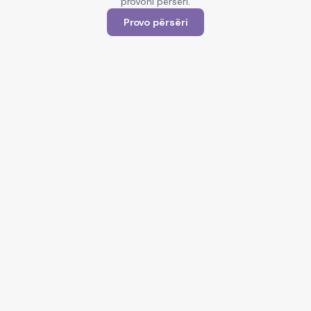
provoni përsëri.
Provo përsëri