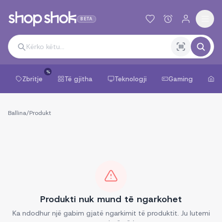
BETA
%
Zbritje
Të gjitha
Teknologji
Gaming
Sh
Ballina
/
Produkt
Produkti nuk mund të ngarkohet
Ka ndodhur një gabim gjatë ngarkimit të produktit. Ju lutemi