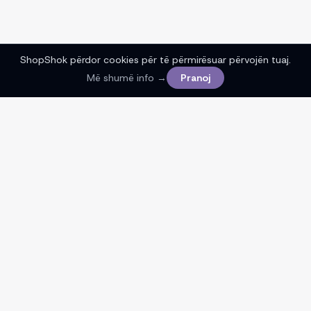
ShopShok përdor cookies për të përmirësuar përvojën tuaj.
Më shumë info →
Pranoj