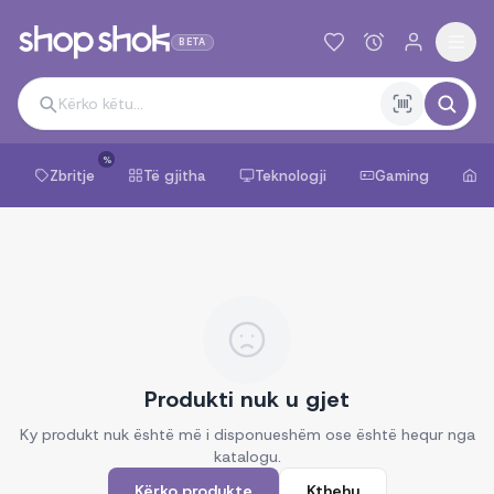
BETA
%
Zbritje
Të gjitha
Teknologji
Gaming
Sh
Produkti nuk u gjet
Ky produkt nuk është më i disponueshëm ose është hequr nga
katalogu.
Kërko produkte
Kthehu