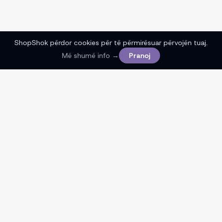
ShopShok përdor cookies për të përmirësuar përvojën tuaj.
Më shumë info →
Pranoj