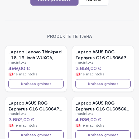
PRODUKTE TË TJERA
Laptop Lenovo Thinkpad
Laptop ASUS ROG
L16, 16-inch WUXGA,
Zephyrus G16 GU606AP-
macintoks
macintoks
AMD Ryzen 5 Pro-7535U,
TB039W, 16-inch OLED,
499,00 €
3.659,00 €
16GB Ram DDR5, 512GB
Intel Core Ultra 9 386H,
në
macintoks
në
macintoks
SSD - Black
NVIDIA GeForce RTX
5070, 32GB RAM, 1TB
Krahaso çmimet
Krahaso çmimet
SSD, Windows 11 - White
Laptop ASUS ROG
Laptop ASUS ROG
Zephyrus G16 GU606AP-
Zephyrus G16 GU605CX-
macintoks
macintoks
TB041W, 16-inch OLED,
QR106W, 16-inch WQXGA
3.652,00 €
4.936,00 €
Intel Core Ultra 9 386H,
OLED, Intel Core Ultra 9
në
macintoks
në
macintoks
NVIDIA GeForce RTX
285H, NVIDIA GeForce
5070, 32GB RAM, 1TB
RTX 5090, 32GB RAM,
Krahaso çmimet
Krahaso çmimet
SSD, Windows 11 - Black
2TB SSD, Windows 11 -