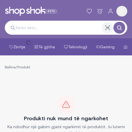
BETA
%
Zbritje
Të gjitha
Teknologji
Gaming
Sh
Ballina
/
Produkt
Produkti nuk mund të ngarkohet
Ka ndodhur një gabim gjatë ngarkimit të produktit. Ju lutemi