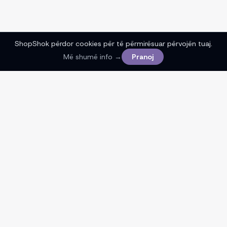
ShopShok përdor cookies për të përmirësuar përvojën tuaj.
Më shumë info →
Pranoj