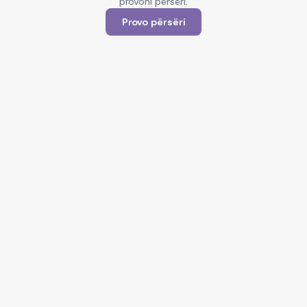
provoni përsëri.
Provo përsëri