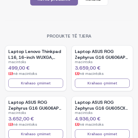
PRODUKTE TË TJERA
Laptop Lenovo Thinkpad
Laptop ASUS ROG
L16, 16-inch WUXGA,
Zephyrus G16 GU606AP-
macintoks
macintoks
AMD Ryzen 5 Pro-7535U,
TB039W, 16-inch OLED,
499,00 €
3.659,00 €
16GB Ram DDR5, 512GB
Intel Core Ultra 9 386H,
në
macintoks
në
macintoks
SSD - Black
NVIDIA GeForce RTX
5070, 32GB RAM, 1TB
Krahaso çmimet
Krahaso çmimet
SSD, Windows 11 - White
Laptop ASUS ROG
Laptop ASUS ROG
Zephyrus G16 GU606AP-
Zephyrus G16 GU605CX-
macintoks
macintoks
TB041W, 16-inch OLED,
QR106W, 16-inch WQXGA
3.652,00 €
4.936,00 €
Intel Core Ultra 9 386H,
OLED, Intel Core Ultra 9
në
macintoks
në
macintoks
NVIDIA GeForce RTX
285H, NVIDIA GeForce
5070, 32GB RAM, 1TB
RTX 5090, 32GB RAM,
Krahaso çmimet
Krahaso çmimet
SSD, Windows 11 - Black
2TB SSD, Windows 11 -