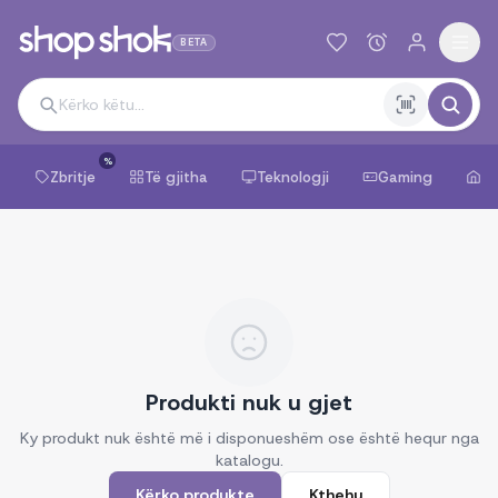
BETA
%
Zbritje
Të gjitha
Teknologji
Gaming
Sh
Produkti nuk u gjet
Ky produkt nuk është më i disponueshëm ose është hequr nga
katalogu.
Kërko produkte
Kthehu