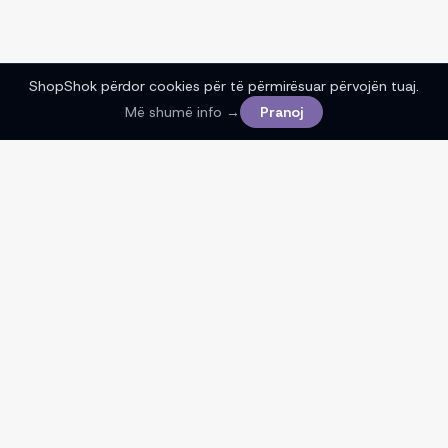
ShopShok përdor cookies për të përmirësuar përvojën tuaj.
Më shumë info →
Pranoj