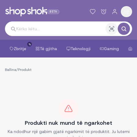
BETA
%
Zbritje
Të gjitha
Teknologji
Gaming
Sh
Ballina
/
Produkt
Produkti nuk mund të ngarkohet
Ka ndodhur një gabim gjatë ngarkimit të produktit. Ju lutemi