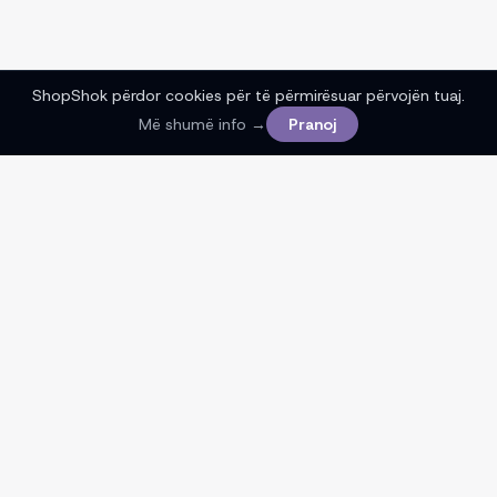
ShopShok përdor cookies për të përmirësuar përvojën tuaj.
Më shumë info →
Pranoj