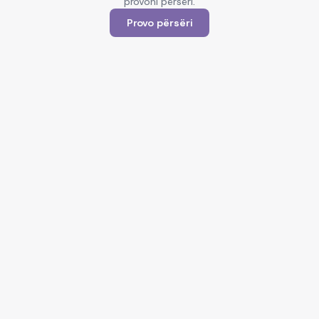
provoni përsëri.
Provo përsëri