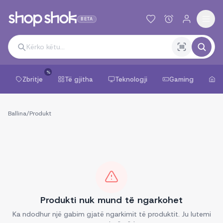
BETA
%
Zbritje
Të gjitha
Teknologji
Gaming
Sh
Ballina
/
Produkt
Produkti nuk mund të ngarkohet
Ka ndodhur një gabim gjatë ngarkimit të produktit. Ju lutemi