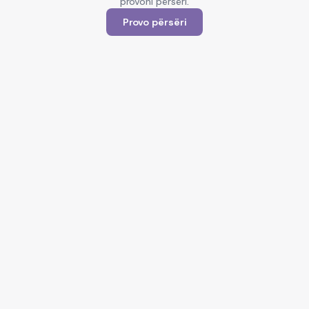
provoni përsëri.
Provo përsëri