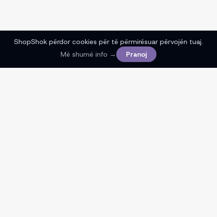
ShopShok përdor cookies për të përmirësuar përvojën tuaj.
Më shumë info →
Pranoj