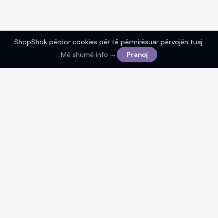
ShopShok përdor cookies për të përmirësuar përvojën tuaj.
Më shumë info →
Pranoj