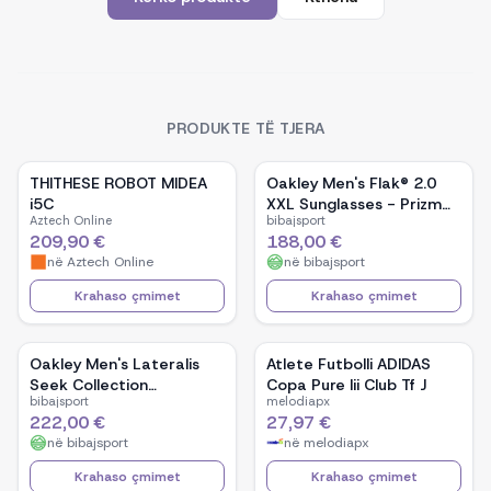
PRODUKTE TË TJERA
THITHESE ROBOT MIDEA
Oakley Men's Flak® 2.0
i5C
XXL Sunglasses - Prizm
Aztech Online
bibajsport
Black Lenses / Matte
209,90 €
188,00 €
Black Frame
në
Aztech Online
në
bibajsport
Krahaso çmimet
Krahaso çmimet
Oakley Men's Lateralis
Atlete Futbolli ADIDAS
Seek Collection
Copa Pure Iii Club Tf J
bibajsport
melodiapx
Sunglasses - Prizm
222,00 €
27,97 €
Tungsten Polarized
në
bibajsport
në
melodiapx
Lenses / Matte Moss
Frame
Krahaso çmimet
Krahaso çmimet