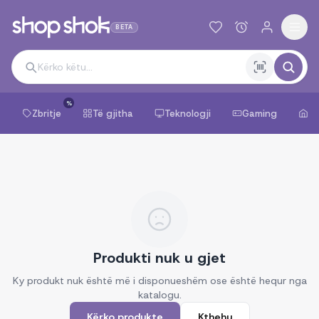
BETA
%
Zbritje
Të gjitha
Teknologji
Gaming
Sh
Produkti nuk u gjet
Ky produkt nuk është më i disponueshëm ose është hequr nga
katalogu.
Kërko produkte
Kthehu