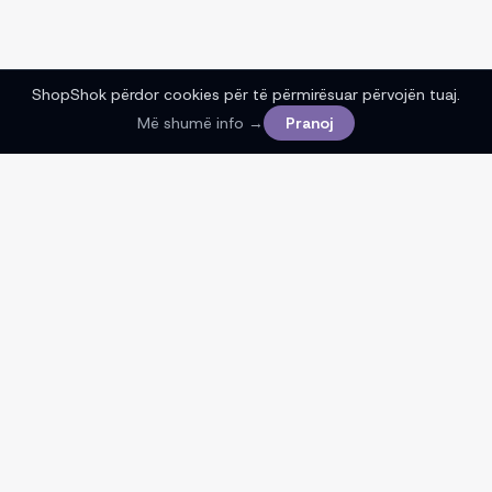
ShopShok përdor cookies për të përmirësuar përvojën tuaj.
Më shumë info →
Pranoj