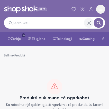
BETA
%
Zbritje
Të gjitha
Teknologji
Gaming
Sh
Ballina
/
Produkt
Produkti nuk mund të ngarkohet
Ka ndodhur një gabim gjatë ngarkimit të produktit. Ju lutemi