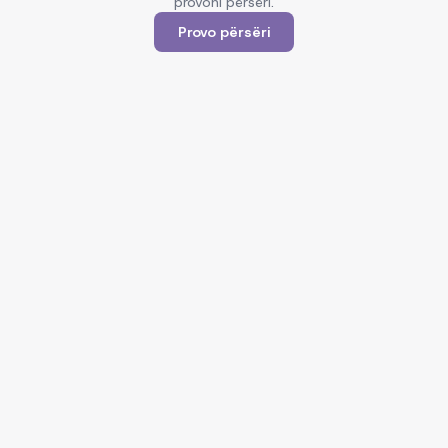
provoni përsëri.
Provo përsëri