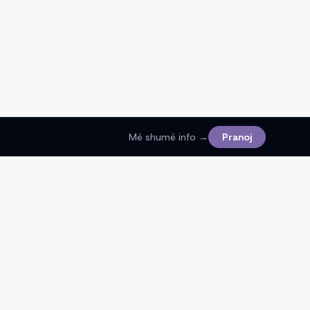
Më shumë info →
Pranoj
Ligjore