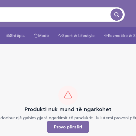
Shtëpia
Modë
Sport & Lifestyle
Kozmetikë & S
Produkti nuk mund të ngarkohet
dodhur një gabim gjatë ngarkimit të produktit. Ju lutemi provoni për
Provo përsëri