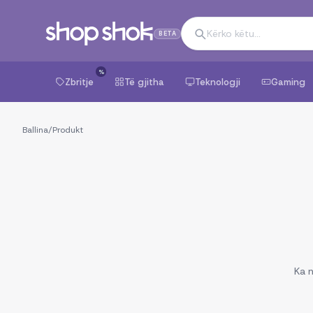
BETA
%
Zbritje
Të gjitha
Teknologji
Gaming
Ballina
/
Produkt
Ka n