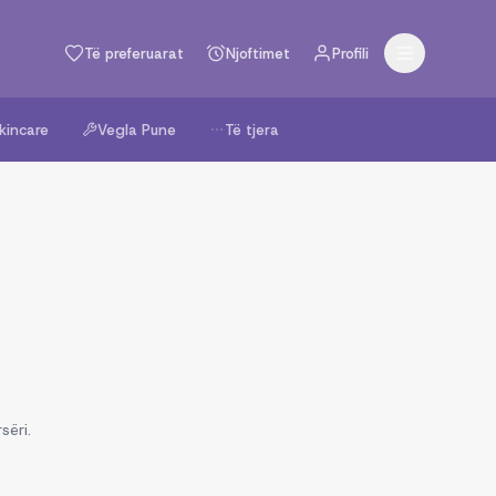
Të preferuarat
Njoftimet
Profili
kincare
Vegla Pune
Të tjera
sëri.