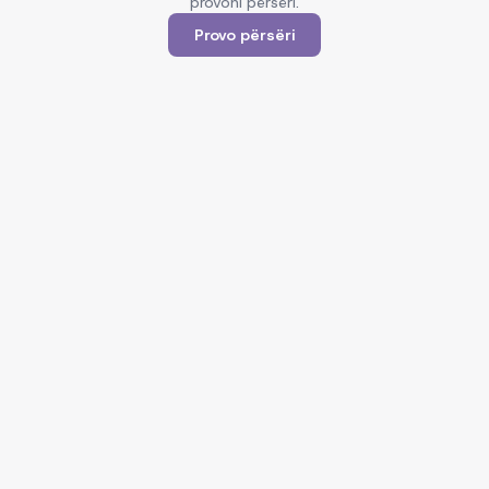
provoni përsëri.
Provo përsëri