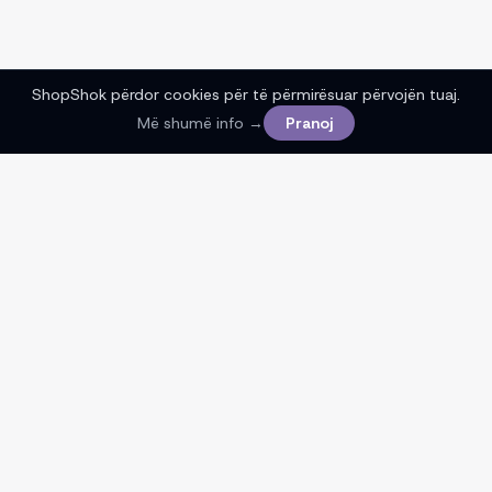
ShopShok përdor cookies për të përmirësuar përvojën tuaj.
Më shumë info →
Pranoj