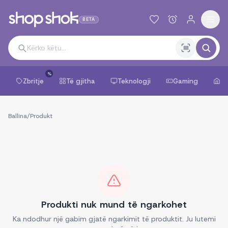
BETA
%
Zbritje
Të gjitha
Teknologji
Gaming
Sh
Ballina
/
Produkt
Produkti nuk mund të ngarkohet
Ka ndodhur një gabim gjatë ngarkimit të produktit. Ju lutemi