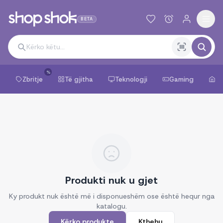
BETA
%
Zbritje
Të gjitha
Teknologji
Gaming
Sh
Produkti nuk u gjet
Ky produkt nuk është më i disponueshëm ose është hequr nga
katalogu.
Kërko produkte
Kthehu