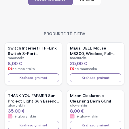
PRODUKTE TË TJERA
Switch Interneti, TP-Link
Maus, DELL Mouse
Switch 8-Port
MS300, Wireless, Full-
macintoks
macintoks
10/100Mbps
Size, Black
8,00 €
25,00 €
në
macintoks
në
macintoks
Krahaso çmimet
Krahaso çmimet
THANK YOU FARMER Sun
Mizon Cicaluronic
Project Light Sun Essence
Cleansing Balm 80ml
glowy-skin
glowy-skin
120ml
35,00 €
8,00 €
në
glowy-skin
në
glowy-skin
Krahaso çmimet
Krahaso çmimet