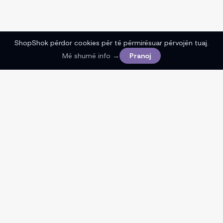
ShopShok përdor cookies për të përmirësuar përvojën tuaj.
Më shumë info →
Pranoj