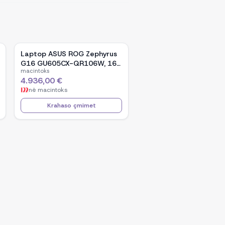
Laptop ASUS ROG Zephyrus
G16 GU605CX-QR106W, 16-
macintoks
inch WQXGA OLED, Intel Core
4.936,00 €
Ultra 9 285H, NVIDIA GeForce
në
macintoks
RTX 5090, 32GB RAM, 2TB
SSD, Windows 11 - Black
Krahaso çmimet