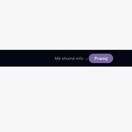
Më shumë info →
Pranoj
Ligjore