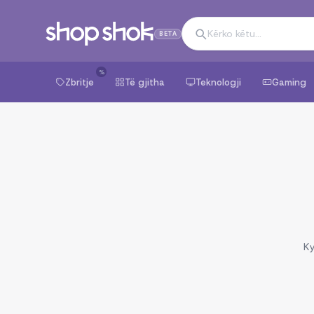
BETA
%
Zbritje
Të gjitha
Teknologji
Gaming
Ky