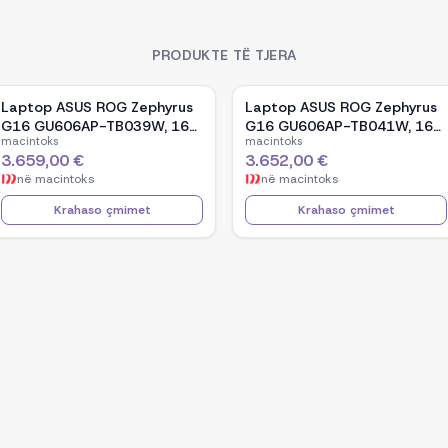
PRODUKTE TË TJERA
Laptop ASUS ROG Zephyrus
Laptop ASUS ROG Zephyrus
G16 GU606AP-TB039W, 16-
G16 GU606AP-TB041W, 16-
macintoks
macintoks
inch OLED, Intel Core Ultra 9
inch OLED, Intel Core Ultra 9
3.659,00 €
3.652,00 €
386H, NVIDIA GeForce RTX
386H, NVIDIA GeForce RTX
në
macintoks
në
macintoks
5070, 32GB RAM, 1TB SSD,
5070, 32GB RAM, 1TB SSD,
Windows 11 - White
Windows 11 - Black
Krahaso çmimet
Krahaso çmimet