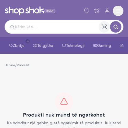
BETA
%
Zbritje
Të gjitha
Teknologji
Gaming
Sh
Ballina
/
Produkt
Produkti nuk mund të ngarkohet
Ka ndodhur një gabim gjatë ngarkimit të produktit. Ju lutemi