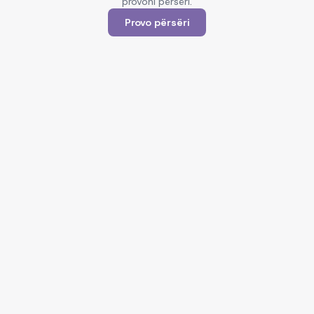
provoni përsëri.
Provo përsëri