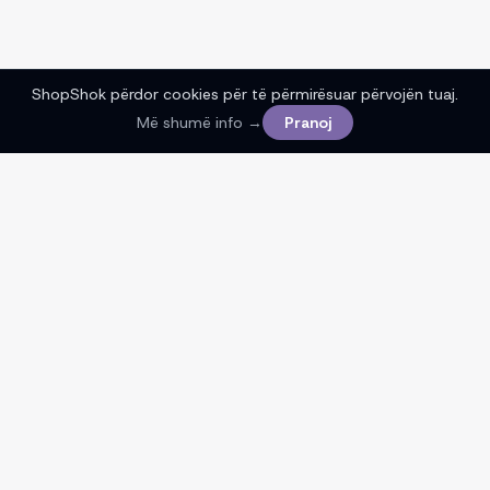
ShopShok përdor cookies për të përmirësuar përvojën tuaj.
Më shumë info →
Pranoj