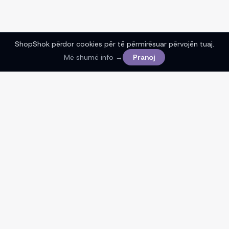
ShopShok përdor cookies për të përmirësuar përvojën tuaj.
Më shumë info →
Pranoj