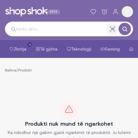
BETA
%
Zbritje
Të gjitha
Teknologji
Gaming
Sh
Ballina
/
Produkt
Produkti nuk mund të ngarkohet
Ka ndodhur një gabim gjatë ngarkimit të produktit. Ju lutemi