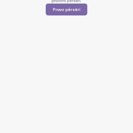
provoni përsëri.
Provo përsëri