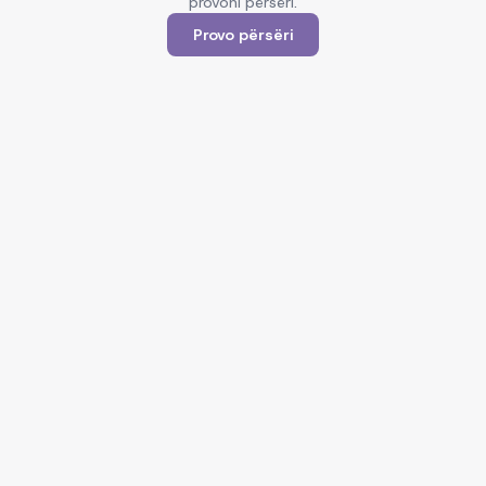
provoni përsëri.
Provo përsëri