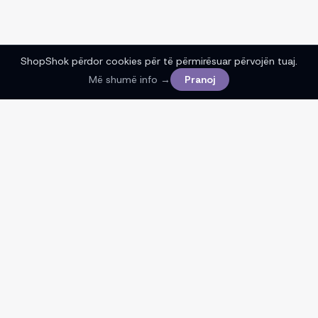
ShopShok përdor cookies për të përmirësuar përvojën tuaj.
Më shumë info →
Pranoj