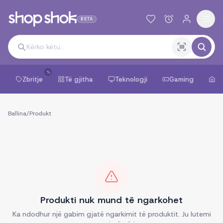
BETA
%
Zbritje
Të gjitha
Teknologji
Gaming
Sh
Ballina
/
Produkt
Produkti nuk mund të ngarkohet
Ka ndodhur një gabim gjatë ngarkimit të produktit. Ju lutemi