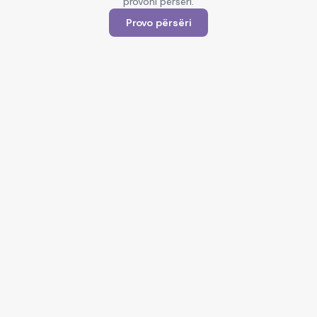
provoni përsëri.
Provo përsëri