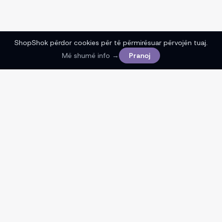
ShopShok përdor cookies për të përmirësuar përvojën tuaj.
Më shumë info →
Pranoj