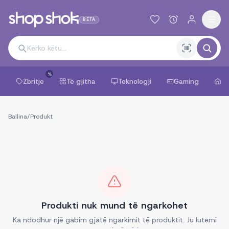
BETA
%
Zbritje
Të gjitha
Teknologji
Gaming
Sh
Ballina
/
Produkt
Produkti nuk mund të ngarkohet
Ka ndodhur një gabim gjatë ngarkimit të produktit. Ju lutemi