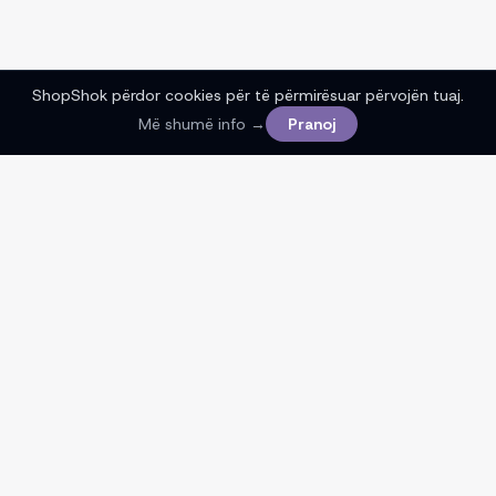
ShopShok përdor cookies për të përmirësuar përvojën tuaj.
Më shumë info →
Pranoj