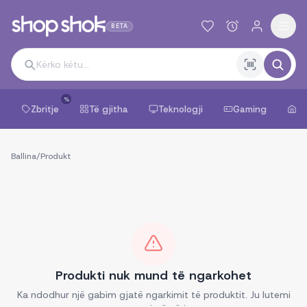
BETA
%
Zbritje
Të gjitha
Teknologji
Gaming
Sh
Ballina
/
Produkt
Produkti nuk mund të ngarkohet
Ka ndodhur një gabim gjatë ngarkimit të produktit. Ju lutemi