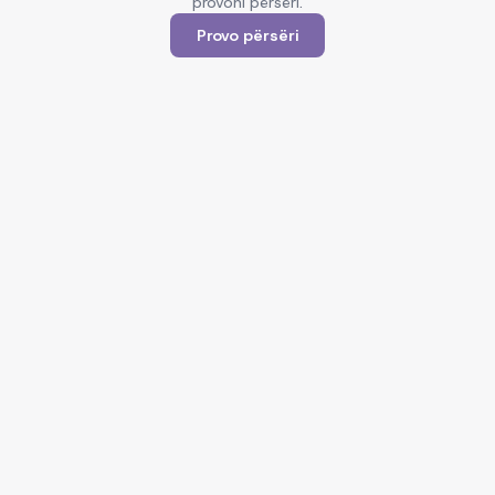
provoni përsëri.
Provo përsëri