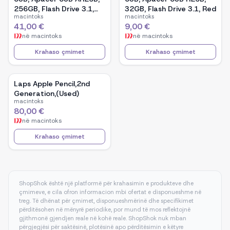
256GB, Flash Drive 3.1,
32GB, Flash Drive 3.1, Red
macintoks
macintoks
Red
41,00 €
9,00 €
në
macintoks
në
macintoks
Krahaso çmimet
Krahaso çmimet
Laps Apple Pencil,2nd
Generation,(Used)
macintoks
80,00 €
në
macintoks
Krahaso çmimet
ShopShok është një platformë për krahasimin e produkteve dhe
çmimeve, e cila ofron informacion mbi ofertat e disponueshme në
treg. Të dhënat për çmimet, disponueshmërinë dhe specifikimet
përditësohen në mënyrë periodike, por mund të mos reflektojnë
gjithmonë gjendjen reale në kohë reale. ShopShok nuk mban
përgjegjësi për saktësinë, plotësinë apo përditësimin e këtyre