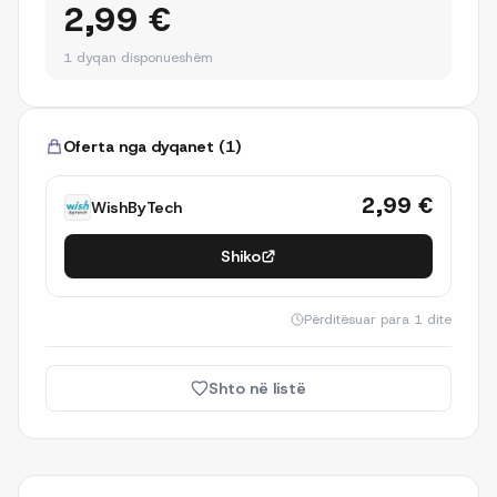
2,99 €
1 dyqan disponueshëm
Oferta nga dyqanet
(
1
)
2,99 €
WishByTech
Shiko
Përditësuar
para 1 dite
Shto në listë