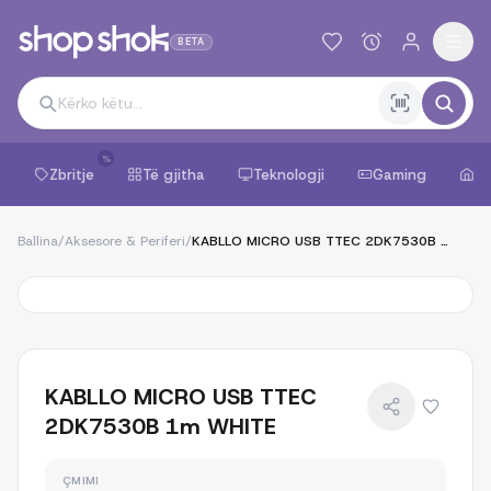
BETA
%
Zbritje
Të gjitha
Teknologji
Gaming
Sh
Ballina
/
Aksesore & Periferi
/
KABLLO MICRO USB TTEC 2DK7530B 1m WHITE
KABLLO MICRO USB TTEC
2DK7530B 1m WHITE
ÇMIMI