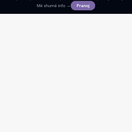
Më shumë info →
Pranoj
ShopShok të ndihmon të gjesh çmime më të mira
nga dyqanet online në Kosovë. Ne nuk shesim
produkte dhe nuk marrim pjesë në blerje.