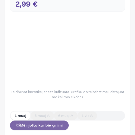
2,99 €
Të dhënat historike janë të kufizuara. Grafiku do të bëhet më i detajuar
me kalimin e kohës.
1 muaj
3 muaj
6 muaj
1 vit
Më njofto kur bie çmimi