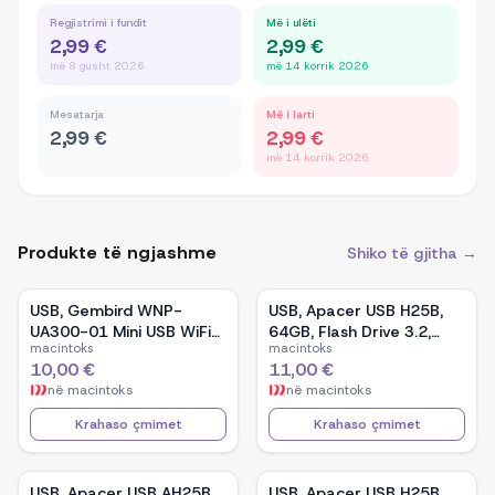
Regjistrimi i fundit
Më i ulëti
2,99 €
2,99 €
më 8 gusht 2026
më 14 korrik 2026
Mesatarja
Më i larti
2,99 €
2,99 €
më 14 korrik 2026
Produkte të ngjashme
Shiko të gjitha →
USB, Gembird WNP-
USB, Apacer USB H25B,
UA300-01 Mini USB WiFi
64GB, Flash Drive 3.2,
macintoks
macintoks
adapter 300 Mbps
Sunrise Red/ Deep Valley
10,00 €
11,00 €
Black
në
macintoks
në
macintoks
Krahaso çmimet
Krahaso çmimet
USB, Apacer USB AH25B,
USB, Apacer USB H25B,