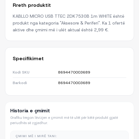
Rreth produktit
KABLLO MICRO USB TTEC 2DK7530B 1m WHITE është
produkt nga kategoria "Aksesore & Periferi". Ka 1 ofertë
aktive dhe çmimi më i ulët aktual është 2,99 €.
Specifikimet
Kodi SKU
8694470003689
Barkodi
8694470003689
Historia e çmimit
Grafiku tregon lëvizjen e çmimit më të ulët për këtë produkt gjatë
periudhës së zgjedhur.
ÇMIMI MË I MIRË TANI: