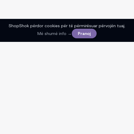
ShopShok përdor cookies për të përmirësuar përvojën tuaj.
Më shumë info →
Pranoj