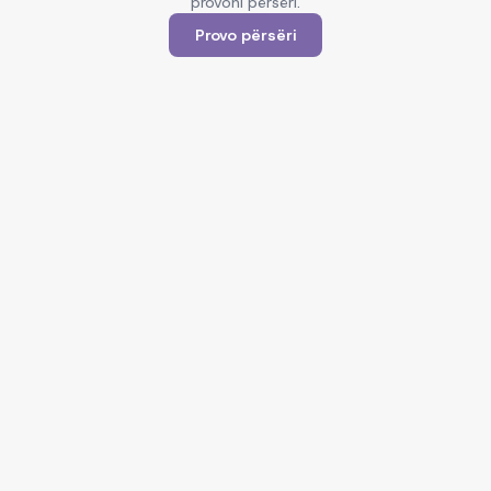
provoni përsëri.
Provo përsëri