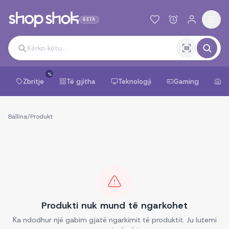
BETA
%
Zbritje
Të gjitha
Teknologji
Gaming
Sh
Ballina
/
Produkt
Produkti nuk mund të ngarkohet
Ka ndodhur një gabim gjatë ngarkimit të produktit. Ju lutemi