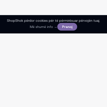
ShopShok përdor cookies për të përmirësuar përvojën tuaj.
Më shumë info →
Pranoj