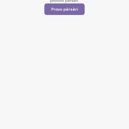
provoni përsëri.
Provo përsëri