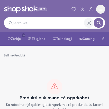
BETA
%
Zbritje
Të gjitha
Teknologji
Gaming
Sh
Ballina
/
Produkt
Produkti nuk mund të ngarkohet
Ka ndodhur një gabim gjatë ngarkimit të produktit. Ju lutemi