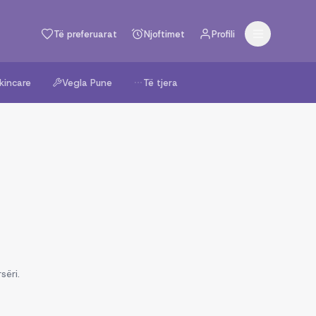
Të preferuarat
Njoftimet
Profili
kincare
Vegla Pune
Të tjera
sëri.