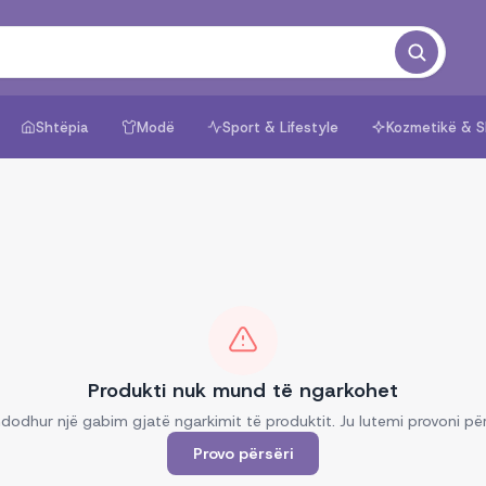
Shtëpia
Modë
Sport & Lifestyle
Kozmetikë & S
Produkti nuk mund të ngarkohet
dodhur një gabim gjatë ngarkimit të produktit. Ju lutemi provoni për
Provo përsëri