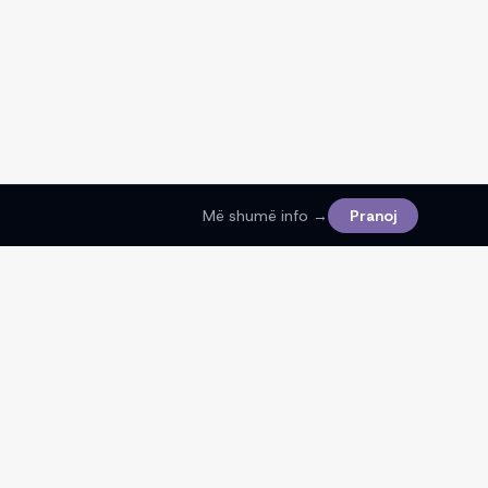
Më shumë info →
Pranoj
Ligjore