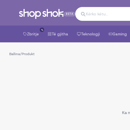
BETA
%
Zbritje
Të gjitha
Teknologji
Gaming
Ballina
/
Produkt
Ka n