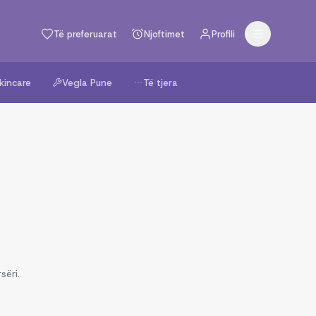
Të preferuarat
Njoftimet
Profili
kincare
Vegla Pune
Të tjera
sëri.