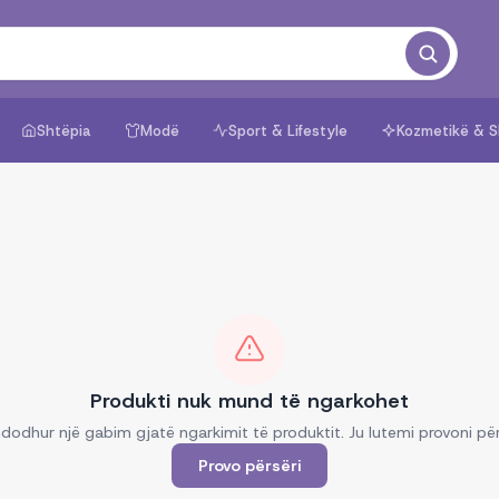
Shtëpia
Modë
Sport & Lifestyle
Kozmetikë & S
Produkti nuk mund të ngarkohet
dodhur një gabim gjatë ngarkimit të produktit. Ju lutemi provoni për
Provo përsëri