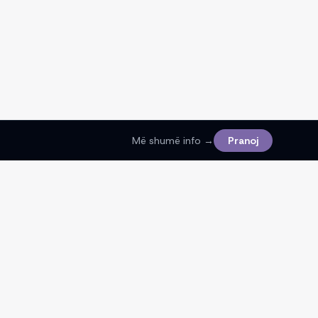
Më shumë info →
Pranoj
Ligjore