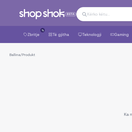
BETA
%
Zbritje
Të gjitha
Teknologji
Gaming
Ballina
/
Produkt
Ka n