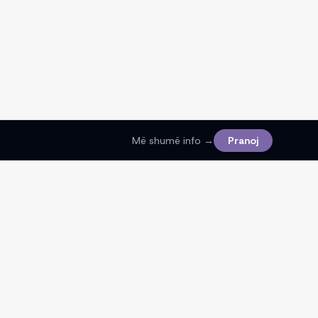
Më shumë info →
Pranoj
Ligjore