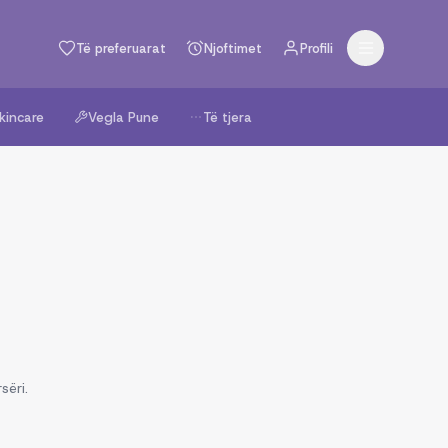
Të preferuarat
Njoftimet
Profili
kincare
Vegla Pune
Të tjera
sëri.