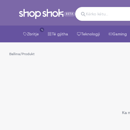
BETA
%
Zbritje
Të gjitha
Teknologji
Gaming
Ballina
/
Produkt
Ka n