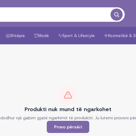
Shtëpia
Modë
Sport & Lifestyle
Kozmetikë & S
Produkti nuk mund të ngarkohet
dodhur një gabim gjatë ngarkimit të produktit. Ju lutemi provoni për
Provo përsëri