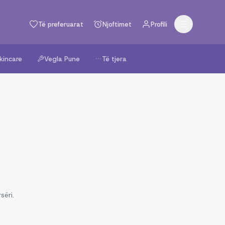
Të preferuarat
Njoftimet
Profili
kincare
Vegla Pune
Të tjera
sëri.