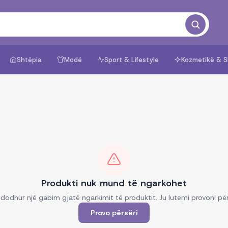
Shtëpia
Modë
Sport & Lifestyle
Kozmetikë & S
Produkti nuk mund të ngarkohet
dodhur një gabim gjatë ngarkimit të produktit. Ju lutemi provoni për
Provo përsëri