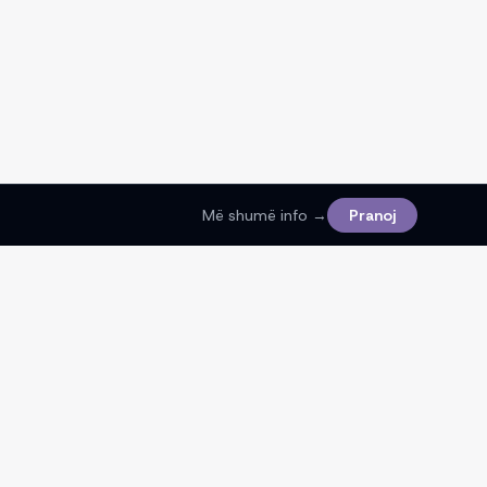
Më shumë info →
Pranoj
Ligjore