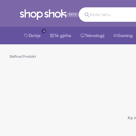
BETA
%
Zbritje
Të gjitha
Teknologji
Gaming
Ballina
/
Produkt
Ka n