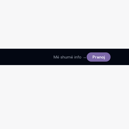
Më shumë info →
Pranoj
Ligjore