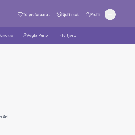
Të preferuarat
Njoftimet
Profili
kincare
Vegla Pune
Të tjera
sëri.