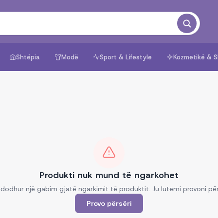
Shtëpia
Modë
Sport & Lifestyle
Kozmetikë & S
Produkti nuk mund të ngarkohet
dodhur një gabim gjatë ngarkimit të produktit. Ju lutemi provoni për
Provo përsëri