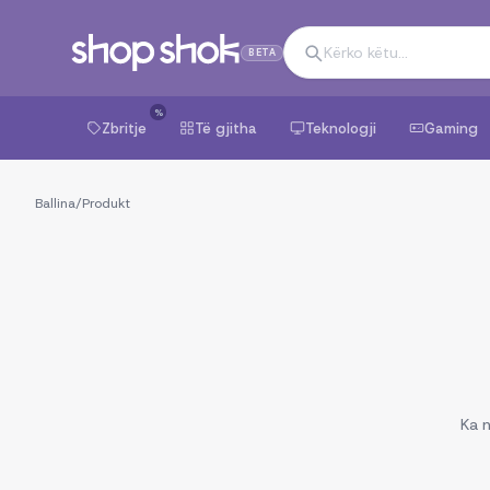
BETA
%
Zbritje
Të gjitha
Teknologji
Gaming
Ballina
/
Produkt
Ka n