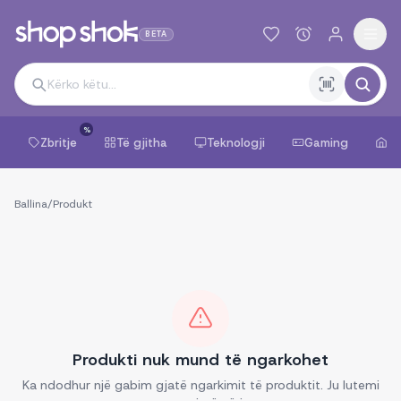
BETA
%
Zbritje
Të gjitha
Teknologji
Gaming
Sh
Ballina
/
Produkt
Produkti nuk mund të ngarkohet
Ka ndodhur një gabim gjatë ngarkimit të produktit. Ju lutemi