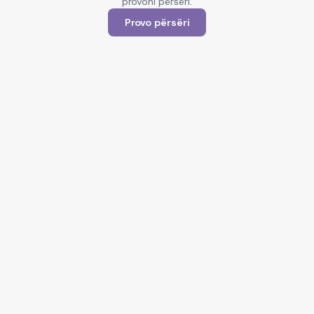
provoni përsëri.
Provo përsëri