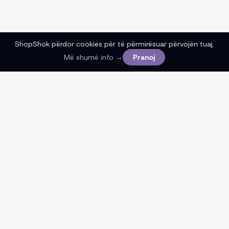
ShopShok përdor cookies për të përmirësuar përvojën tuaj.
Më shumë info →
Pranoj