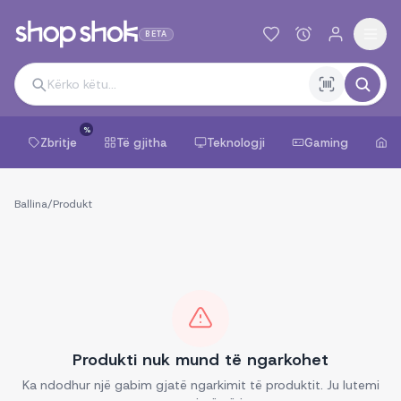
BETA
%
Zbritje
Të gjitha
Teknologji
Gaming
Sh
Ballina
/
Produkt
Produkti nuk mund të ngarkohet
Ka ndodhur një gabim gjatë ngarkimit të produktit. Ju lutemi