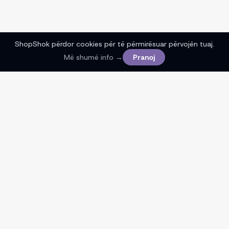
ShopShok përdor cookies për të përmirësuar përvojën tuaj.
Më shumë info →
Pranoj