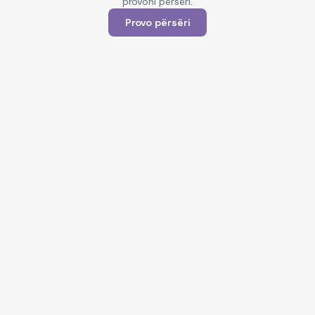
provoni përsëri.
Provo përsëri