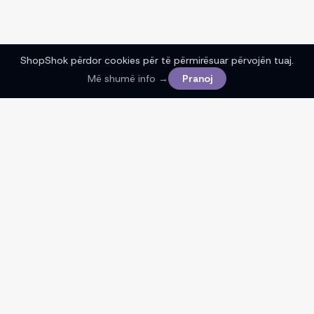
ShopShok përdor cookies për të përmirësuar përvojën tuaj.
Më shumë info →
Pranoj