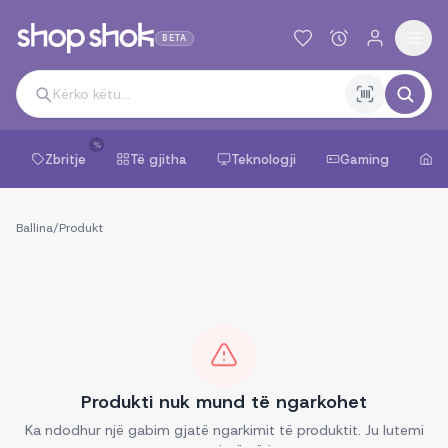
BETA
%
Zbritje
Të gjitha
Teknologji
Gaming
Sh
Ballina
/
Produkt
Produkti nuk mund të ngarkohet
Ka ndodhur një gabim gjatë ngarkimit të produktit. Ju lutemi