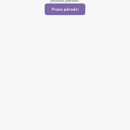
provoni përsëri.
Provo përsëri