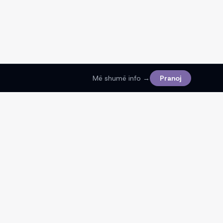
Më shumë info →
Pranoj
Ligjore
Kushtet e Shërbimit