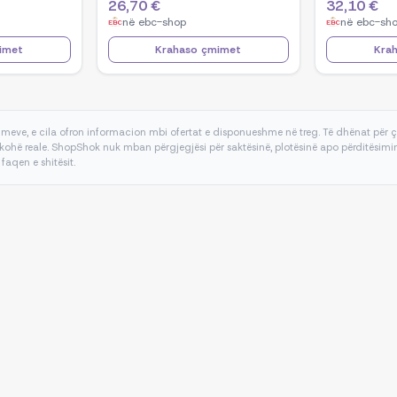
26,70 €
32,10 €
në
ebc-shop
në
ebc-sh
imet
Krahaso çmimet
Kra
meve, e cila ofron informacion mbi ofertat e disponueshme në treg. Të dhënat për
kohë reale. ShopShok nuk mban përgjegjësi për saktësinë, plotësinë apo përditësimin 
 faqen e shitësit.