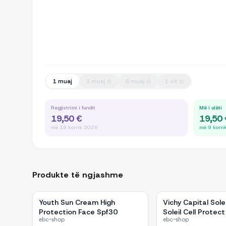
1 muaj
3 muaj
6 muaj
1 vit
Regjistrimi i fundit
Më i ulëti
19,50 €
19,50
më 18 korrik 2026
më 9 korr
Produkte të ngjashme
Youth Sun Cream High
Vichy Capital Sole
Protection Face Spf30
Soleil Cell Protect
ebc-shop
ebc-shop