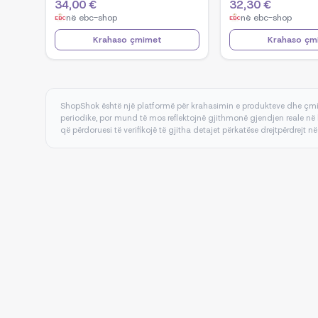
34,00 €
32,30 €
në
ebc-shop
në
ebc-shop
Krahaso çmimet
Krahaso çm
ShopShok është një platformë për krahasimin e produkteve dhe çmi
periodike, por mund të mos reflektojnë gjithmonë gjendjen reale në 
që përdoruesi të verifikojë të gjitha detajet përkatëse drejtpërdrejt në