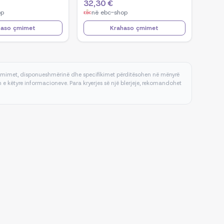
32,30 €
op
në
ebc-shop
haso çmimet
Krahaso çmimet
 çmimet, disponueshmërinë dhe specifikimet përditësohen në mënyrë
e këtyre informacioneve. Para kryerjes së një blerjeje, rekomandohet