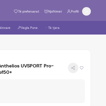
Të preferuarat
Njoftimet
Profili
kincare
Vegla Pune
Të tjera
nthelios UVSPORT Pro-
spf50+