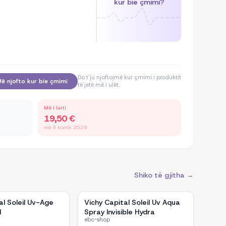
kur bie çmimi?
Do t'ju njoftojmë kur çmimi i produktit
ë njofto kur bie çmimi
të jetë më i ulët.
Më i larti
19,50 €
më 9 korrik 2026
Shiko të gjitha →
al Soleil Uv-Age
Vichy Capital Soleil Uv Aqua
d
Spray Invisible Hydra
ebc-shop