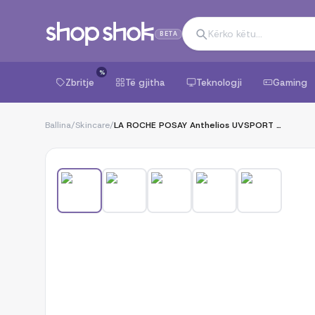
BETA
%
Zbritje
Të gjitha
Teknologji
Gaming
Ballina
/
Skincare
/
LA ROCHE POSAY Anthelios UVSPORT Pro-Resistance Stick spf50+