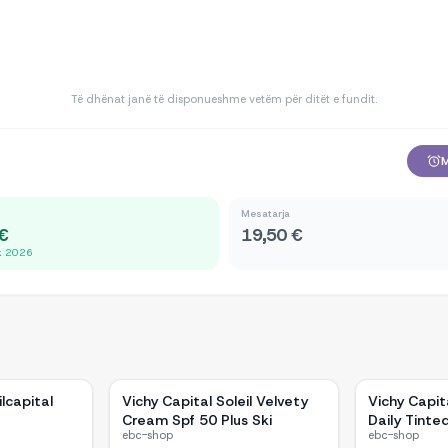
Të dhënat janë të disponueshme vetëm për ditët e fundit.
M
Mesatarja
 €
19,50 €
ik 2026
ilcapital
Vichy Capital Soleil Velvety
Vichy Capit
Cream Spf 50 Plus Ski
Daily Tinte
ebc-shop
ebc-shop