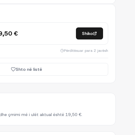
9,50 €
Shiko
Përditësuar
para 2 javësh
Shto në listë
he çmimi më i ulët aktual është 19,50 €.