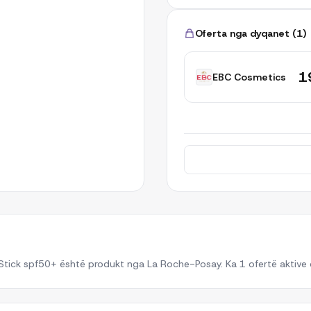
Oferta nga dyqanet
(
1
)
1
EBC Cosmetics
ck spf50+ është produkt nga La Roche-Posay. Ka 1 ofertë aktive d