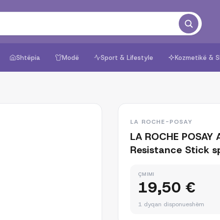
Shtëpia
Modë
Sport & Lifestyle
Kozmetikë & S
1
/
5
LA ROCHE-POSAY
LA ROCHE POSAY A
Resistance Stick 
ÇMIMI
19,50 €
1 dyqan disponueshëm