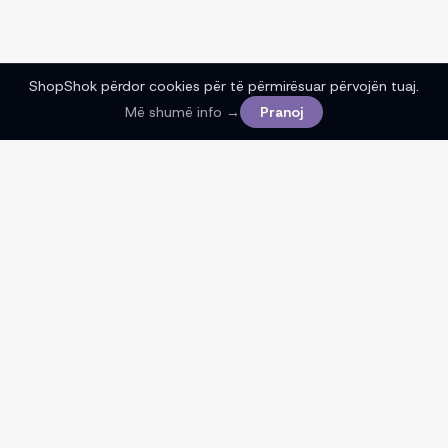
ShopShok përdor cookies për të përmirësuar përvojën tuaj.
Më shumë info →
Pranoj