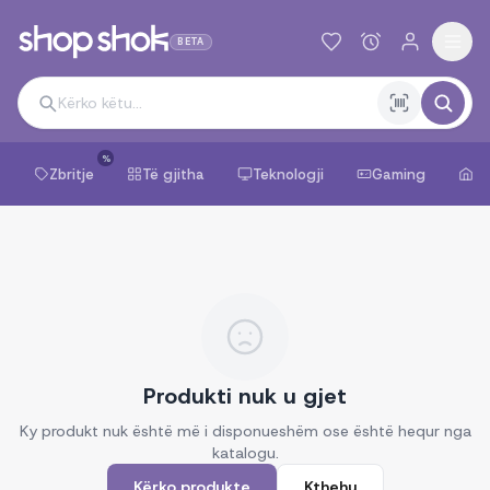
BETA
%
Zbritje
Të gjitha
Teknologji
Gaming
Sh
Produkti nuk u gjet
Ky produkt nuk është më i disponueshëm ose është hequr nga
katalogu.
Kërko produkte
Kthehu