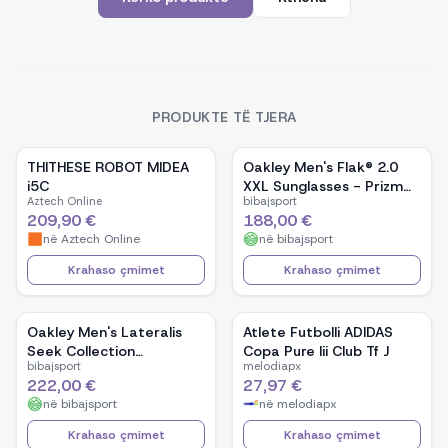
PRODUKTE TË TJERA
THITHESE ROBOT MIDEA
Oakley Men's Flak® 2.0
i5C
XXL Sunglasses - Prizm
Aztech Online
bibajsport
Black Lenses / Matte
209,90 €
188,00 €
Black Frame
në
Aztech Online
në
bibajsport
Krahaso çmimet
Krahaso çmimet
Oakley Men's Lateralis
Atlete Futbolli ADIDAS
Seek Collection
Copa Pure Iii Club Tf J
bibajsport
melodiapx
Sunglasses - Prizm
222,00 €
27,97 €
Tungsten Polarized
në
bibajsport
në
melodiapx
Lenses / Matte Moss
Frame
Krahaso çmimet
Krahaso çmimet