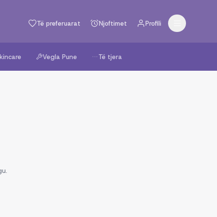
Të preferuarat
Njoftimet
Profili
kincare
Vegla Pune
Të tjera
gu.