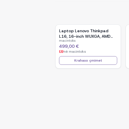
Laptop Lenovo Thinkpad
L16, 16-inch WUXGA, AMD
macintoks
Ryzen 5 Pro-7535U, 16GB
499,00 €
Ram DDR5, 512GB SSD -
në
macintoks
Black
Krahaso çmimet