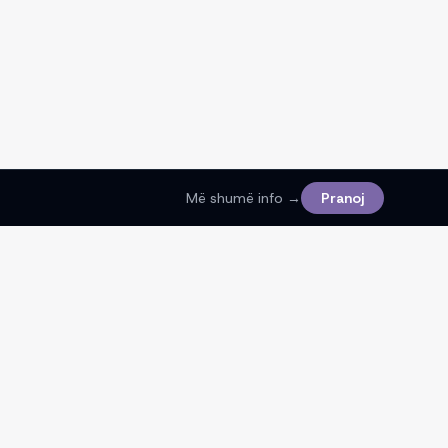
Më shumë info →
Pranoj
Ligjore