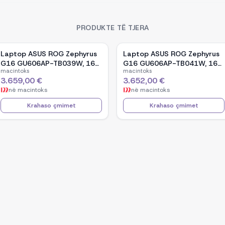
PRODUKTE TË TJERA
Laptop ASUS ROG Zephyrus
Laptop ASUS ROG Zephyrus
G16 GU606AP-TB039W, 16-
G16 GU606AP-TB041W, 16-
macintoks
macintoks
inch OLED, Intel Core Ultra 9
inch OLED, Intel Core Ultra 9
3.659,00 €
3.652,00 €
386H, NVIDIA GeForce RTX
386H, NVIDIA GeForce RTX
në
macintoks
në
macintoks
5070, 32GB RAM, 1TB SSD,
5070, 32GB RAM, 1TB SSD,
Windows 11 - White
Windows 11 - Black
Krahaso çmimet
Krahaso çmimet