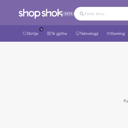
BETA
%
Zbritje
Të gjitha
Teknologji
Gaming
Ky