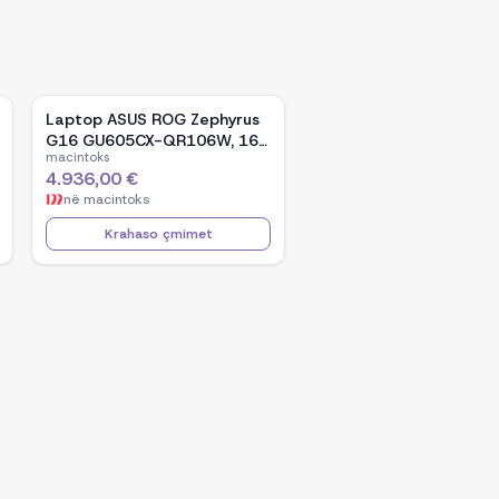
Laptop ASUS ROG Zephyrus
G16 GU605CX-QR106W, 16-
macintoks
inch WQXGA OLED, Intel Core
4.936,00 €
Ultra 9 285H, NVIDIA GeForce
në
macintoks
RTX 5090, 32GB RAM, 2TB
SSD, Windows 11 - Black
Krahaso çmimet