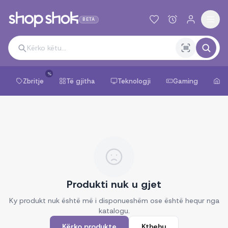
BETA
%
Zbritje
Të gjitha
Teknologji
Gaming
Sh
Produkti nuk u gjet
Ky produkt nuk është më i disponueshëm ose është hequr nga
katalogu.
Kërko produkte
Kthehu