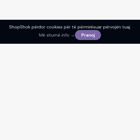
ShopShok përdor cookies për të përmirësuar përvojën tuaj.
Më shumë info →
Pranoj