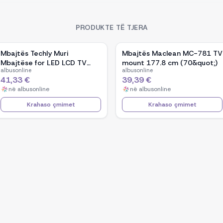
PRODUKTE TË TJERA
Mbajtës Techly Muri
Mbajtës Maclean MC-781 TV
Mbajtëse for LED LCD TV
mount 177.8 cm (70&quot;)
albusonline
albusonline
42-80 Ultra Slim Fixe
41,33 €
39,39 €
H600mm&quot; ICA-PLB 860
në
albusonline
në
albusonline
Krahaso çmimet
Krahaso çmimet