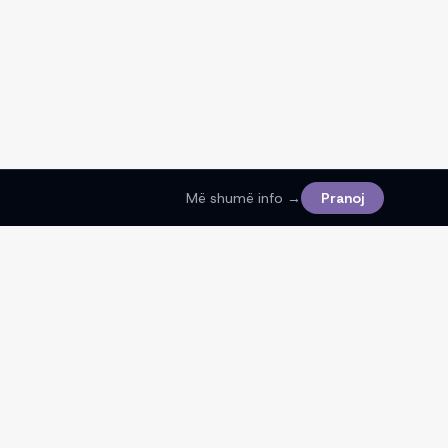
Më shumë info →
Pranoj
Ligjore