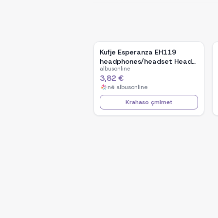
Kufje Esperanza EH119
headphones/headset Head-
albusonline
band
3,82 €
në
albusonline
Krahaso çmimet