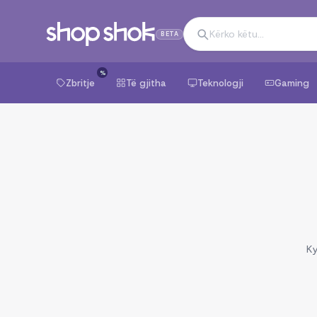
BETA
%
Zbritje
Të gjitha
Teknologji
Gaming
Ky