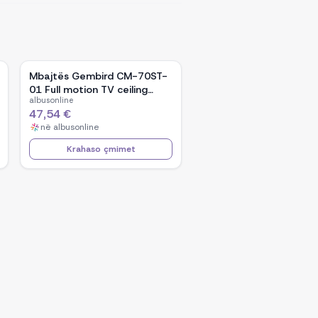
Mbajtës Gembird CM-70ST-
01 Full motion TV ceiling
albusonline
mount/ 32&quot; -
47,54 €
70&quot;/ 50kg
në
albusonline
Krahaso çmimet