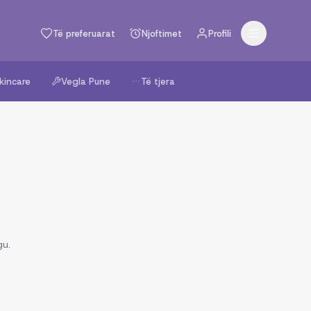
Të preferuarat
Njoftimet
Profili
kincare
Vegla Pune
Të tjera
gu.