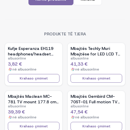
PRODUKTE TË TJERA
Kufje Esperanza EH119
Mbajtës Techly Muri
headphones/headset
Mbajtëse for LED LCD TV
albusonline
albusonline
Head-band
42-80 Ultra Slim Fixe
3,82 €
41,33 €
H600mm&quot; ICA-PLB
në
albusonline
në
albusonline
860
Krahaso çmimet
Krahaso çmimet
Mbajtës Maclean MC-
Mbajtës Gembird CM-
781 TV mount 177.8 cm
70ST-01 Full motion TV
albusonline
albusonline
(70&quot;)
ceiling mount/ 32&quot;
39,39 €
47,54 €
- 70&quot;/ 50kg
në
albusonline
në
albusonline
Krahaso çmimet
Krahaso çmimet