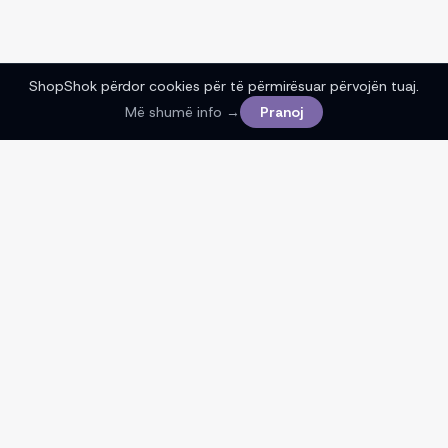
ShopShok përdor cookies për të përmirësuar përvojën tuaj.
Më shumë info →
Pranoj