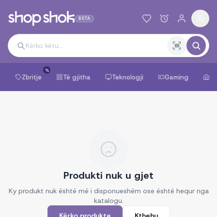
BETA
%
Zbritje
Të gjitha
Teknologji
Gaming
Sh
Produkti nuk u gjet
Ky produkt nuk është më i disponueshëm ose është hequr nga
katalogu.
Kërko produkte
Kthehu