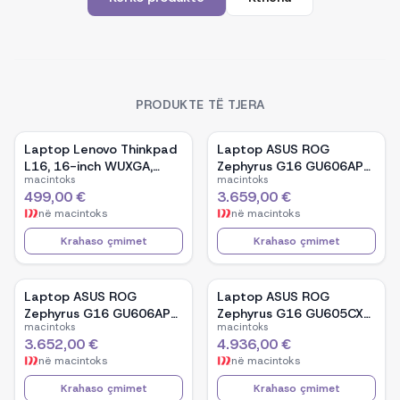
PRODUKTE TË TJERA
Laptop Lenovo Thinkpad
Laptop ASUS ROG
L16, 16-inch WUXGA,
Zephyrus G16 GU606AP-
macintoks
macintoks
AMD Ryzen 5 Pro-7535U,
TB039W, 16-inch OLED,
499,00 €
3.659,00 €
16GB Ram DDR5, 512GB
Intel Core Ultra 9 386H,
në
macintoks
në
macintoks
SSD - Black
NVIDIA GeForce RTX
5070, 32GB RAM, 1TB
Krahaso çmimet
Krahaso çmimet
SSD, Windows 11 - White
Laptop ASUS ROG
Laptop ASUS ROG
Zephyrus G16 GU606AP-
Zephyrus G16 GU605CX-
macintoks
macintoks
TB041W, 16-inch OLED,
QR106W, 16-inch WQXGA
3.652,00 €
4.936,00 €
Intel Core Ultra 9 386H,
OLED, Intel Core Ultra 9
në
macintoks
në
macintoks
NVIDIA GeForce RTX
285H, NVIDIA GeForce
5070, 32GB RAM, 1TB
RTX 5090, 32GB RAM,
Krahaso çmimet
Krahaso çmimet
SSD, Windows 11 - Black
2TB SSD, Windows 11 -