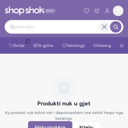
BETA
%
Zbritje
Të gjitha
Teknologji
Gaming
Sh
Produkti nuk u gjet
Ky produkt nuk është më i disponueshëm ose është hequr nga
katalogu.
Kërko produkte
Kthehu