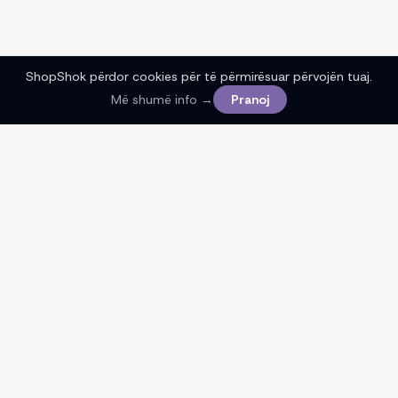
ShopShok përdor cookies për të përmirësuar përvojën tuaj.
Më shumë info →
Pranoj